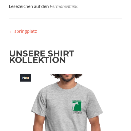
Lesezeichen auf den
Permanentlink
.
Beitragsnavigation
←
springplatz
UNSERE SHIRT
KOLLEKTION