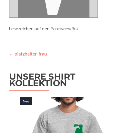
Lesezeichen auf den
Permanentlink
.
Beitragsnavigation
←
platzhalter_frau
UNSERE SHIRT
KOLLEKTION