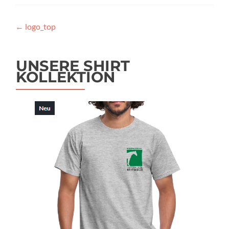
Beitragsnavigation
←
logo_top
UNSERE SHIRT
KOLLEKTION