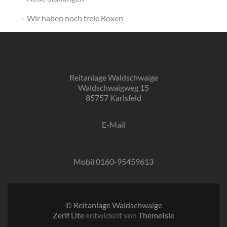
Wir haben noch freie Boxen
Reitanlage Waldschwaige
Waldschwaigweg 15
85757 Karlsfeld
E-Mail
Mobil 0160-95459613
© Reitanlage Waldschwaige
Zerif Lite
entwickelt von
ThemeIsle