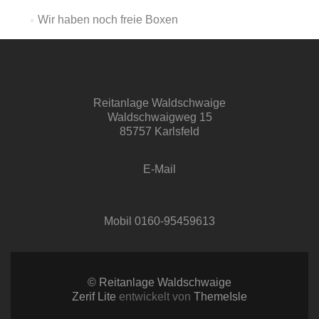
Wir haben noch freie Boxen
Reitanlage Waldschwaige
Waldschwaigweg 15
85757 Karlsfeld
E-Mail
Mobil 0160-95459613
© Reitanlage Waldschwaige
Zerif Lite
entwickelt von
ThemeIsle