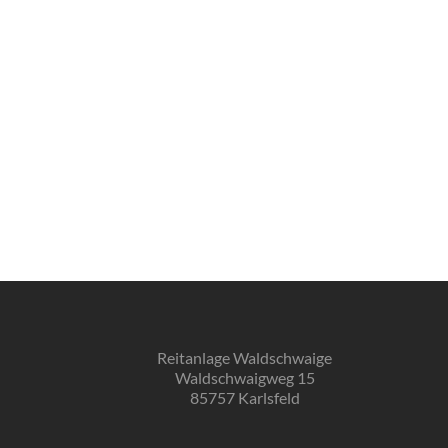
Reitanlage Waldschwaige
Waldschwaigweg 15
85757 Karlsfeld