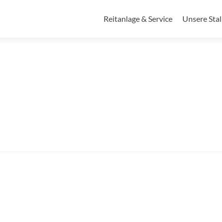
Zum
Inhalt
Reitanlage & Service
Unsere Sta
springen