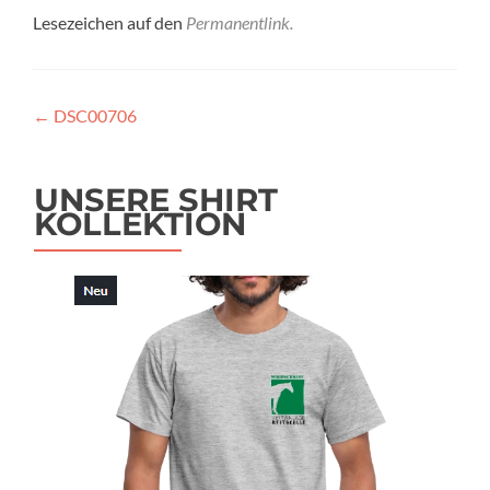
Lesezeichen auf den
Permanentlink
.
Beitragsnavigation
←
DSC00706
UNSERE SHIRT
KOLLEKTION