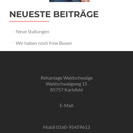
NEUESTE BEITRÄGE
Neue Stallungen
Wir haben noch freie Boxen
Reitanlage Waldschwaige
Waldschwaigweg 15
85757 Karlsfeld
E-Mail
Mobil 0160-95459613