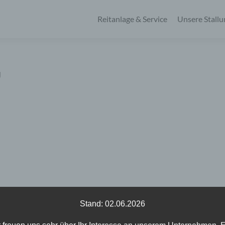
Zum
Inhalt
Reitanlage & Service
Unsere Stall
springen
g
Stand: 02.06.2026