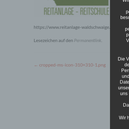
Wir
p
beso
https://www.reitanlage-waldschwaige.de/wp-c
p
p
Lesezeichen auf den
Permanentlink
.
V
Die V
Beitragsnavigation
←
cropped-ms-icon-310×310-1.png
de
Per
und
Date
unser
uns 
Da
Wir 
u