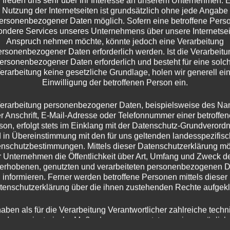
 freuen uns sehr über Ihr Interesse an unserem Unternehmen. 
Nutzung der Internetseiten ist grundsätzlich ohne jede Angabe
ersonenbezogener Daten möglich. Sofern eine betroffene Pers
ndere Services unseres Unternehmens über unsere Internetsei
Anspruch nehmen möchte, könnte jedoch eine Verarbeitung
ontent/uploads/2021/05/cropped-ms-icon-310×310-1.png
ersonenbezogener Daten erforderlich werden. Ist die Verarbeitu
ersonenbezogener Daten erforderlich und besteht für eine solc
erarbeitung keine gesetzliche Grundlage, holen wir generell ei
Einwilligung der betroffenen Person ein.
erarbeitung personenbezogener Daten, beispielsweise des N
r Anschrift, E-Mail-Adresse oder Telefonnummer einer betroffe
son, erfolgt stets im Einklang mit der Datenschutz-Grundverord
 in Übereinstimmung mit den für uns geltenden landesspezifis
nschutzbestimmungen. Mittels dieser Datenschutzerklärung m
 Unternehmen die Öffentlichkeit über Art, Umfang und Zweck d
erhobenen, genutzten und verarbeiteten personenbezogenen 
informieren. Ferner werden betroffene Personen mittels dieser
tenschutzerklärung über die ihnen zustehenden Rechte aufgeklä
haben als für die Verarbeitung Verantwortlicher zahlreiche techn
nd organisatorische Maßnahmen umgesetzt, um einen möglich