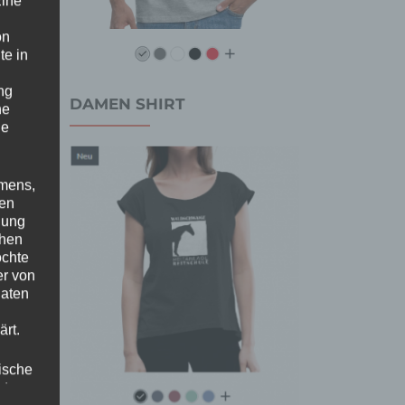
Eine
on
te in
ng
DAMEN SHIRT
he
ne
amens,
nen
nung
chen
öchte
er von
Daten
rt.
ische
st