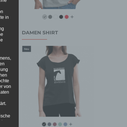
Eine
on
te in
ng
DAMEN SHIRT
he
ne
amens,
nen
nung
chen
öchte
er von
Daten
rt.
ische
st