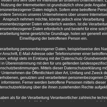
 freuen uns sehr über Ihr Interesse an unserem Unternehmen. 
Nutzung der Internetseiten ist grundsätzlich ohne jede Angabe
ersonenbezogener Daten möglich. Sofern eine betroffene Pers
ndere Services unseres Unternehmens über unsere Internetsei
Anspruch nehmen möchte, könnte jedoch eine Verarbeitung
ersonenbezogener Daten erforderlich werden. Ist die Verarbeitu
ersonenbezogener Daten erforderlich und besteht für eine solc
erarbeitung keine gesetzliche Grundlage, holen wir generell ei
Einwilligung der betroffenen Person ein.
erarbeitung personenbezogener Daten, beispielsweise des N
r Anschrift, E-Mail-Adresse oder Telefonnummer einer betroffe
son, erfolgt stets im Einklang mit der Datenschutz-Grundverord
 in Übereinstimmung mit den für uns geltenden landesspezifis
nschutzbestimmungen. Mittels dieser Datenschutzerklärung m
 Unternehmen die Öffentlichkeit über Art, Umfang und Zweck d
erhobenen, genutzten und verarbeiteten personenbezogenen 
informieren. Ferner werden betroffene Personen mittels dieser
tenschutzerklärung über die ihnen zustehenden Rechte aufgeklä
haben als für die Verarbeitung Verantwortlicher zahlreiche techn
nd organisatorische Maßnahmen umgesetzt, um einen möglich